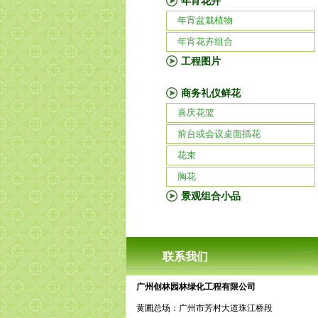
年宵花卉
年宵盆栽植物
年宵花卉组合
工程图片
商务礼仪鲜花
喜庆花篮
前台或会议桌面插花
花束
胸花
景观组合小品
联系我们
广州创林园林绿化工程有限公司
黄圃总场：广州市芳村大道珠江桥段