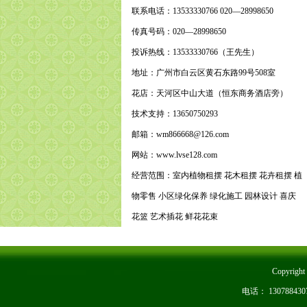
联系电话：13533330766 020—28998650
传真号码：020—28998650
投诉热线：13533330766（王先生）
地址：广州市白云区黄石东路99号508室
花店：天河区中山大道（恒东商务酒店旁）
技术支持：13650750293
邮箱：wm866668@126.com
网站：www.lvse128.com
经营范围：室内植物租摆 花木租摆 花卉租摆 植
物零售 小区绿化保养 绿化施工 园林设计 喜庆
花篮 艺术插花 鲜花花束
Copyri
电话： 1307884