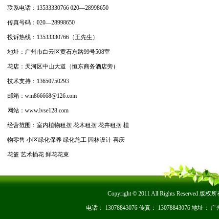
联系电话：13533330766 020—28998650
传真号码：020—28998650
投诉热线：13533330766（王先生）
地址：广州市白云区黄石东路99号508室
花店：天河区中山大道（恒东商务酒店旁）
技术支持：13650750293
邮箱：wm866668@126.com
网站：www.lvse128.com
经营范围：室内植物租摆 花木租摆 花卉租摆 植
物零售 小区绿化保养 绿化施工 园林设计 喜庆
花篮 艺术插花 鲜花花束
Copyright © 2011 All Rights Re
电话： 13078843076 传真： 13078843076 地