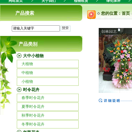
网站首页
关于我们
植物租赁
绿化保养
产品搜索
您的位置：
首页
产品类别
大中小植物
大植物
中植物
小植物
时令花卉
春季时令花卉
夏季时令花卉
秋季时令花卉
冬季时令花卉