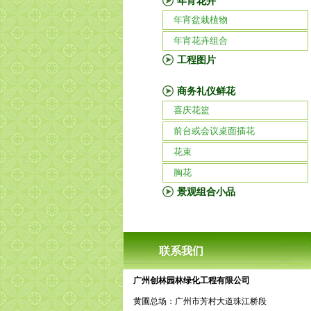
年宵花卉
年宵盆栽植物
年宵花卉组合
工程图片
商务礼仪鲜花
喜庆花篮
前台或会议桌面插花
花束
胸花
景观组合小品
联系我们
广州创林园林绿化工程有限公司
黄圃总场：广州市芳村大道珠江桥段