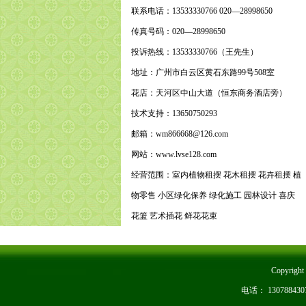
联系电话：13533330766 020—28998650
传真号码：020—28998650
投诉热线：13533330766（王先生）
地址：广州市白云区黄石东路99号508室
花店：天河区中山大道（恒东商务酒店旁）
技术支持：13650750293
邮箱：wm866668@126.com
网站：www.lvse128.com
经营范围：室内植物租摆 花木租摆 花卉租摆 植
物零售 小区绿化保养 绿化施工 园林设计 喜庆
花篮 艺术插花 鲜花花束
Copyri
电话： 1307884