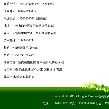
联系电话：13533330766 020—28998650
传真号码：020—28998650
投诉热线：13533330766（王先生）
地址：广州市白云区黄石东路99号508室
花店：天河区中山大道（恒东商务酒店旁）
技术支持：13650750293
邮箱：wm866668@126.com
网站：www.lvse128.com
经营范围：室内植物租摆 花木租摆 花卉租摆 植
物零售 小区绿化保养 绿化施工 园林设计 喜庆
花篮 艺术插花 鲜花花束
Copyright © 2011 All Rights Re
电话： 13078843076 传真： 13078843076 地