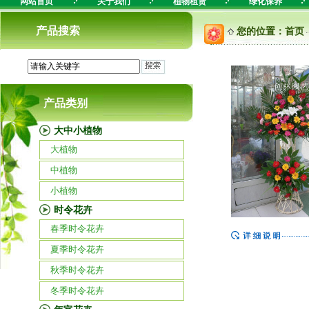
网站首页
关于我们
植物租赁
绿化保养
产品搜索
您的位置：
首页
产品类别
大中小植物
大植物
中植物
小植物
时令花卉
春季时令花卉
夏季时令花卉
秋季时令花卉
冬季时令花卉